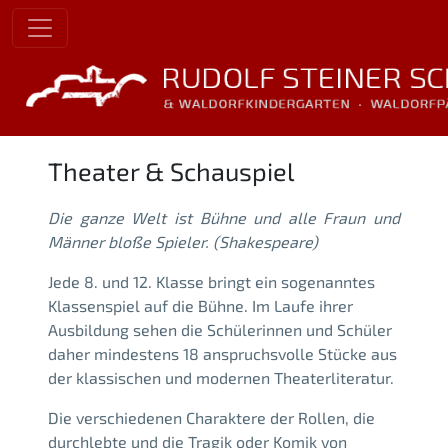
Theater & Schauspiel
Die ganze Welt ist Bühne und alle Fraun und
Männer bloße Spieler. (Shakespeare)
Jede 8. und 12. Klasse bringt ein sogenanntes
Klassenspiel auf die Bühne. Im Laufe ihrer
Ausbildung sehen die Schülerinnen und Schüler
daher mindestens 18 anspruchsvolle Stücke aus
der klassischen und modernen Theaterliteratur.
Die verschiedenen Charaktere der Rollen, die
durchlebte und die Tragik oder Komik von